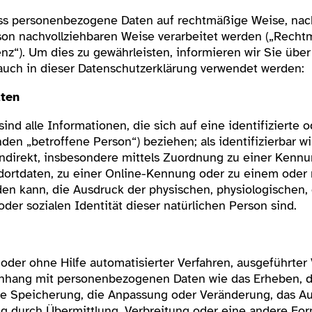
ass personenbezogene Daten auf rechtmäßige Weise, nac
rson nachvollziehbaren Weise verarbeitet werden („Recht
nz“). Um dies zu gewährleisten, informieren wir Sie über
auch in dieser Datenschutzerklärung verwendet werden:
ten
d alle Informationen, die sich auf eine identifizierte od
den „betroffene Person“) beziehen; als identifizierbar w
indirekt, insbesondere mittels Zuordnung zu einer Ken
ortdaten, zu einer Online-Kennung oder zu einem ode
den kann, die Ausdruck der physischen, physiologischen,
 oder sozialen Identität dieser natürlichen Person sind.
t oder ohne Hilfe automatisierter Verfahren, ausgeführte
ang mit personenbezogenen Daten wie das Erheben, da
ie Speicherung, die Anpassung oder Veränderung, das Au
 durch Übermittlung, Verbreitung oder eine andere Form